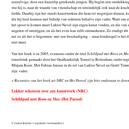
eenzelvige, door een hazenlip getekende jongen. Hij begint een ontdekkin
wie hij is, naar de waarde van vriendschap en uiteindelijk ook naar de krac
liefde. Daarbij zijn het steeds kunstwerken die hem tot wegwijzer dienen, 
die hij leert kennen met behulp van iedereen behalve zijn vader. Want om z
het spoor te komen moet Luktor Nevel zijn eigen kunst vinden, en die van 
negeren of ontstijgen, en als het even kan zelfs ontmaskeren. Zo eindigt dit
net zo als het is begonnen: met een beschadiging – maar kinderspel is het 
niet meer.
Van het boek is in 2005, eveneens onder de titel
Schildpad met Roos en Me
toneelstuk gemaakt door het Onafhankelijk Toneel te Rotterdam, onder reg
Mirjam Koen. Met Fabian Jansen in de rol van Luktor Nevel en Gerrit Timm
zijn vader.
>
Recensies van het boek uit NRC en Het Parool zijn hier onderaan te dow
Lekker scheuren over een kunstwerk (NRC)
Schildpad met Roos en Mes (Het Parool)
© Cornel Bierens // algemene voorwaarden //