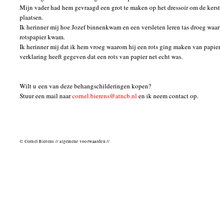
Mijn vader had hem gevraagd een grot te maken op het dressoir om de kerst
plaatsen.
Ik herinner mij hoe Jozef binnenkwam en een versleten leren tas droeg waaru
rotspapier kwam.
Ik herinner mij dat ik hem vroeg waarom hij een rots ging maken van papier,
verklaring heeft gegeven dat een rots van papier net echt was.
Wilt u een van deze behangschilderingen kopen?
Stuur een mail naar
cornel.bierens@
atncb.nl
en ik neem contact op.
© Cornel Bierens // algemene voorwaarden //