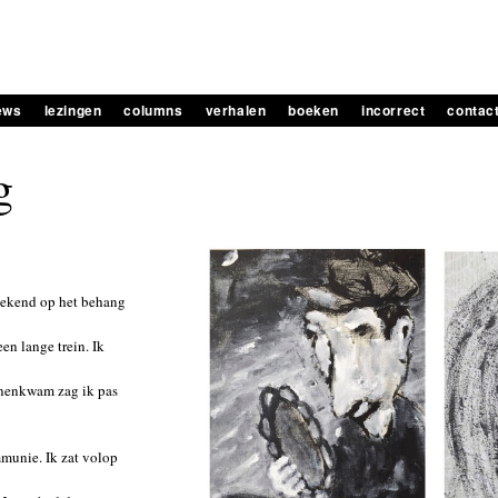
iews
lezingen
columns
verhalen
boeken
incorrect
contac
g
etekend op het behang
een lange trein. Ik
nnenkwam zag ik pas
mmunie. Ik zat volop