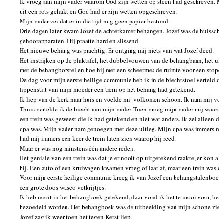
Ik vroeg aan mijn vader waarom God zijn wetten op steen had geschreven. 
uit een rots gehakt en God had er zijn wetten opgeschreven.
Mijn vader zei dat er in die tijd nog geen papier bestond.
Drie dagen later kwam Jozef de achterkamer behangen. Jozef was de huissch
gehoorapparaten. Hij praatte hard en slissend.
Het nieuwe behang was prachtig. Er ontging mij niets van wat Jozef deed.
Het instrijken op de plaktafel, het dubbelvouwen van de behangbaan, het u
met de behangborstel en hoe hij met een scheermes de ruimte voor een stop
De dag voor mijn eerste heilige communie heb ik in de biechtstoel verteld d
lippenstift van mijn moeder een trein op het behang had getekend.
Ik liep van de kerk naar huis en voelde mij volkomen schoon. Ik nam mij vo
Thuis vertelde ik de biecht aan mijn vader. Toen vroeg mijn vader mij waa
een trein was geweest die ik had getekend en niet wat anders. Ik zei alleen d
opa was. Mijn vader nam genoegen met deze uitleg. Mijn opa was immers m
had mij immers een keer de trein laten zien waarop hij reed.
Maar er was nog minstens één andere reden.
Het geniale van een trein was dat je er nooit op uitgetekend raakte, er kon 
bij. Een auto of een kruiwagen kwamen vroeg of laat af, maar een trein was
Voor mijn eerste heilige communie kreeg ik van Jozef een behangstalenbo
een grote doos wasco vetkrijtjes.
Ik heb nooit in het behangboek getekend, daar vond ik het te mooi voor, he
bezoedeld worden. Het behangboek was de uitbeelding van mijn schone zie
Jozef zag ik weer toen het tegen Kerst liep.