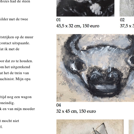
Mozes had de steen
ilder met de twee
itstrijken op de muur
contact uitspaarde.
at ik met de
or dat zo te houden.
rom het uitgerekend
at het de trein van
achinist. Mijn opa
altijd nog een wagon
 oneindig.
ek en van mijn moeder
t mocht niet
l.