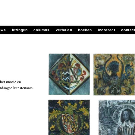
iews
lezingen
columns
verhalen
boeken
incorrect
contac
 het mooie en
endaagse kunstenaars