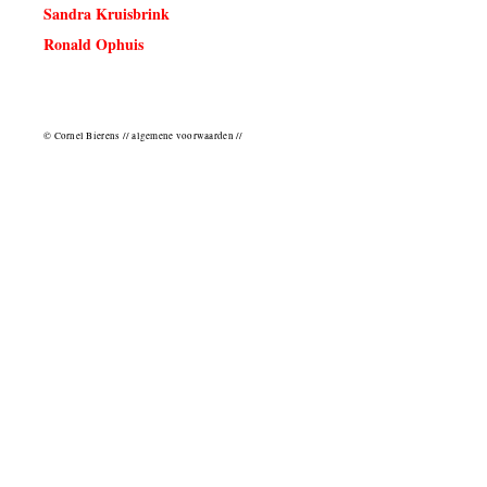
Sandra Kruisbrink
Ronald Ophuis
© Cornel Bierens // algemene voorwaarden //