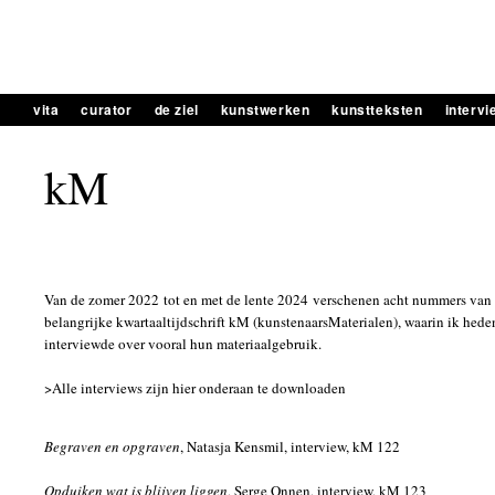
vita
curator
de ziel
kunstwerken
kunstteksten
interv
kM
Van de zomer 2022 tot en met de lente 2024 verschenen acht nummers van
belangrijke kwartaaltijdschrift kM (kunstenaarsMa­terialen), waarin ik hed
interviewde over vooral hun materiaalgebruik.
>Alle interviews zijn hier onderaan te downloaden
Begraven en opgraven
, Natasja Kensmil, interview, kM 122
Opduiken wat is blijven liggen
, Serge Onnen, interview, kM 123