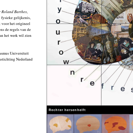
r Roland Barthes
,
fysieke gelijkenis,
 voor het origineel
ns de regels van de
an het werk wil zien
asmus Universiteit
nstichting Nederland
Rechter hersenhelft