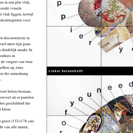
n in een plat vlak,
eerde visuele
t vlak liggen, terwijl
n desintegreren voor
en deconstructie in
veel meer zijn gaan
n duidelijk maakt. In
enhuis in
s de vingers van twee
elften op, twee
Linker hersenhelft
den die samenhang
.
eel letters bestaan,
venveel als er panelen
den geschilderd die
 kleur.
zo groot (132×176 cm)
ht van alle maten,