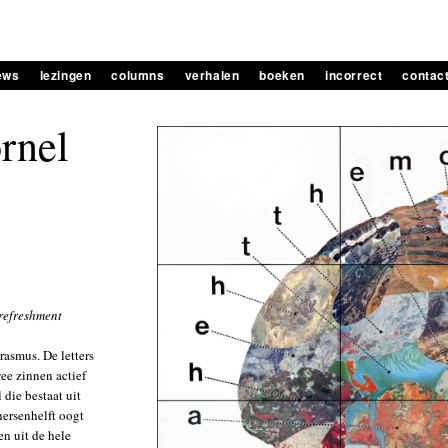
iews
lezingen
columns
verhalen
boeken
incorrect
contac
rnel
refreshment
rasmus. De letters
ee zinnen actief
 die bestaat uit
hersenhelft oogt
en uit de hele