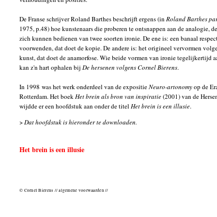
De Franse schrijver Roland Barthes beschrijft ergens (in
Roland Barthes pa
1975, p.48) hoe kunstenaars die proberen te ontsnappen aan de analogie, de 
zich kunnen bedienen van twee soorten ironie. De ene is: een banaal respect
voorwenden, dat doet de kopie. De andere is: het origineel vervormen volge
kunst, dat doet de anamorfose. Wie beide vormen van ironie tegelijkertijd a
kan z'n hart ophalen bij
De hersenen volgens Cornel Bierens
.
In 1998 was het werk onderdeel van de expositie
Neuro-artonomy
op de Er
Rotterdam. Het boek
Het brein als bron van inspiratie
(2001) van de Herse
wijdde er een hoofdstuk aan onder de titel
Het brein is een illusie
.
>
Dat hoofdstuk is hieronder te downloaden.
Het brein is een illusie
© Cornel Bierens // algemene voorwaarden //