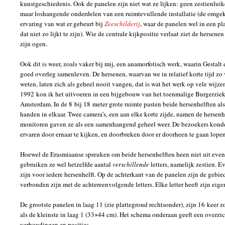
kunstgeschiedenis. Ook de panelen zijn niet wat ze lijken: geen zestienluike
maar loshangende onderdelen van een ruimtevullende installatie (de omgek
ervaring van wat er gebeurt bij
Zeeschilderij
, waar de panelen wel in een pla
dat niet zo lijkt te zijn). Wie de centrale kijkpositie verlaat ziet de hersene
zijn ogen.
Ook dit is weer, zoals vaker bij mij, een anamorfotisch werk, waarin Gestalt 
goed overleg samenleven. De hersenen, waarvan we in relatief korte tijd zo 
weten, laten zich als geheel nooit vangen, dat is wat het werk op vele wijze
1992 kon ik het uitvoeren in een bijgebouw van het toenmalige Burgerziek
Amsterdam. In de 8 bij 18 meter grote ruimte pasten beide hersenhelften al
handen in elkaar. Twee camera’s, een aan elke korte zijde, namen de hersenh
monitoren gaven ze als een samenhangend geheel weer. De bezoekers kon
ervaren door ernaar te kijken, en doorbreken door er doorheen te gaan lopen
Hoewel de Erasmiaanse spreuken om beide hersenhelften heen niet uit evenv
gebruiken ze wel hetzelfde aantal
verschillende
letters, namelijk zestien. E
zijn voor iedere hersenhelft. Op de achterkant van de panelen zijn de gebie
verbonden zijn met de achtereenvolgende letters. Elke letter heeft zijn eigen
De grootste panelen in laag 11 (zie plattegrond rechtsonder), zijn 16 keer 
als de kleinste in laag 1 (33×44 cm). Het schema onderaan geeft een overzic
verhoudingen en posities.